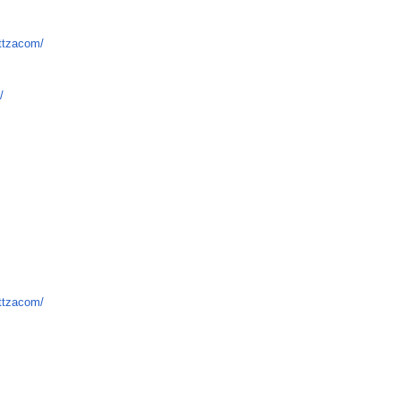
ettzacom/
/
m
ttzacom/
/