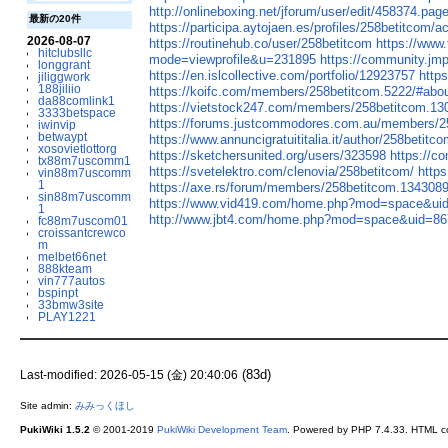
http://onlineboxing.net/jforum/user/edit/458374.pag
最新の20件
https://participa.aytojaen.es/profiles/258betitcom/ac
2026-08-07
https://routinehub.co/user/258betitcom
https://www
hitclubsllc
mode=viewprofile&u=231895
https://community.jmp
longgrant
https://en.islcollective.com/portfolio/12923757
http
jiliggwork
188jiliio
https://koifc.com/members/258betitcom.5222/#abo
da88comlink1
https://vietstock247.com/members/258betitcom.13
3333betspace
https://forums.justcommodores.com.au/members/2
iwinvip
betwaypt
https://www.annuncigratuititalia.it/author/258betitco
xosovietlottorg
https://sketchersunited.org/users/323598
https://c
tx88m7uscomm1
https://svetelektro.com/clenovia/258betitcom/
https
vin88m7uscomm
1
https://axe.rs/forum/members/258betitcom.134308
sin88m7uscomm
https://www.vid419.com/home.php?mod=space&ui
1
http://www.jbt4.com/home.php?mod=space&uid=8
fc88m7uscom01
croissantcrewco
m
melbet66net
888kteam
vin777autos
bspinpt
33bmw3site
PLAY1221
(83d)
Last-modified: 2026-05-15 (金) 20:40:06
Site admin:
みみっくほし
PukiWiki 1.5.2
© 2001-2019
PukiWiki Development Team
. Powered by PHP 7.4.33. HTML co