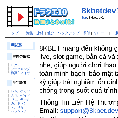
8kbetdev
Top
/
8kbetdev1
[
トップ
] [
編集
|
凍結
|
差分
|
バックアップ
|
添付
|
リロード
] [
戦闘系
8KBET mang đến không gia
↑
live, slot game, bắn cá và
常闇の聖戦
nhẹ, giúp người chơi thao 
┣
レグナード
┣
ダークキング
toán minh bạch, bảo mật t
┗
海冥主メイヴ
↑
kỳ giúp trải nghiệm ổn đ
聖守護者
chóng trong suốt quá trình g
┣
レギルラッゾ
┣
スコルパイド
┣
ジェルザーク
Thông Tin Liên Hệ Thươn
┣
ガルドドン
┣
デルメゼ
Email:
support@8kbet.de
┗
バラシュナ
↑