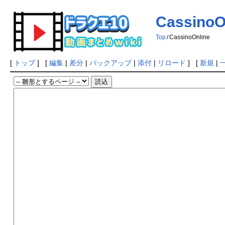
CassinoO
Top
/
CassinoOnline
[
トップ
] [
編集
|
差分
|
バックアップ
|
添付
|
リロード
] [
新規
|