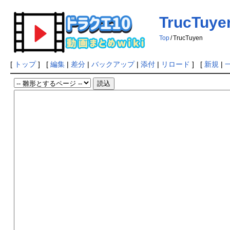
TrucTuye
Top
/
TrucTuyen
[
トップ
] [
編集
|
差分
|
バックアップ
|
添付
|
リロード
] [
新規
|