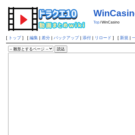
WinCasin
Top
/
WinCasino
[
トップ
] [
編集
|
差分
|
バックアップ
|
添付
|
リロード
] [
新規
|