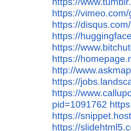
https://www.tumbl
https://vimeo.com
https://disqus.com
https://huggingfa
https://www.bitc
https://homepage.
http://www.askmap
https://jobs.lands
https://www.callu
pid=1091762
http
https://snippet.ho
https://slidehtml