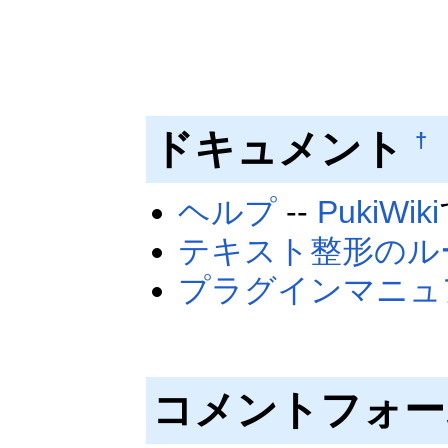
ドキュメント
†
ヘルプ
--
PukiWiki
テキスト整形のルー
プラグインマニュ
コメントフォ