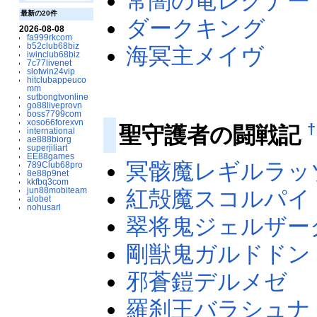
常闇の竜レグナー
最新の20件
ダークキング
2026-08-08
fa999rkcom
b52club68biz
海冥主メイヴ
iwinclub68biz
7c77livenet
slotwin24vip
hitclubappeuco
mm
sutbongtvonline
go88liveprovn
boss7799com
xoso66forexvn
†
聖守護者の闘戦記
international
ae888biorg
superjiliart
EE88games
冥骸魔レギルラッ
789Club68pro
8e88p9net
kkfbq3com
jun88mobiteam
紅殻魔スコルパイ
alobet
nohusarl
翠将鬼ジェルザー
剛獣鬼ガルドドン
邪蒼鎧デルメゼ
羅刹王バラシュナ