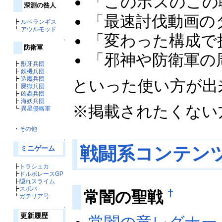
「このボスのこの
深淵の咎人
「最速討伐動画の
┣
ルベランギス
┗
アウルモッド
「変わった構成で
↑
防衛軍
「邪神や防衛軍の
┣
獣牙兵団
┣
鉄機兵団
┣
造魔兵団
といった使い方が出
┣
屍獄兵団
┣
凶蟲兵団
┣
海妖兵団
※掲載されたくない
┗
異星侵略軍
・
その他
↑
戦闘系コンテン
ミニゲーム
┣
トラシュカ
┣
ドルボレースGP
┣
隠れスライム
┣
スボバ
†
常闇の聖戦
┗
ガテリア号
↑
更新履歴