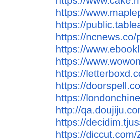
https://www.cake.
https://www.mapl
https://public.tabl
https://ncnews.co/
https://www.ebookl
https://www.wowo
https://letterboxd
https://doorspell
https://londonch
http://qa.doujiju
https://decidim.tju
https://diccut.com