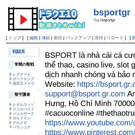
bsportgr
Top
/
bsportgr
[
トップ
] [
編集
|
凍結
|
差分
|
バックアップ
|
添付
|
リロード
] [
戦闘系
BSPORT là nhà cái cá cượ
↑
thể thao, casino live, slot
常闇の聖戦
dịch nhanh chóng và bảo 
┣
レグナード
┣
ダークキング
Website:
https://bsport.gr
┗
海冥主メイヴ
↑
support@bsport.gr.com
An
聖守護者
Hưng, Hồ Chí Minh 700000
┣
レギルラッゾ
┣
スコルパイド
#cacuoconline #thethaotr
┣
ジェルザーク
┣
ガルドドン
https://www.youtube.com
┣
デルメゼ
┗
バラシュナ
https://www.pinterest.com/
↑