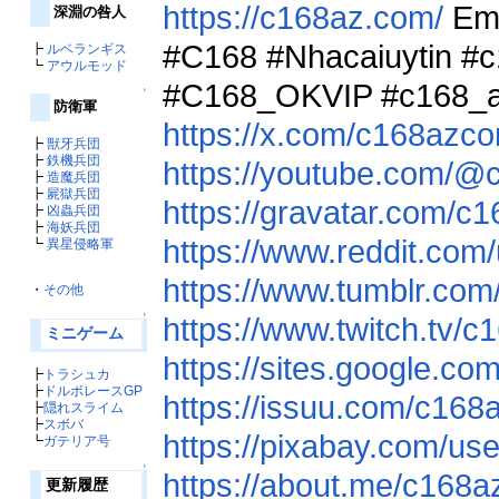
https://c168az.com/
Ema
深淵の咎人
#C168 #Nhacaiuytin 
┣
ルベランギス
┗
アウルモッド
#C168_OKVIP #c168_
↑
防衛軍
https://x.com/c168az
┣
獣牙兵団
┣
鉄機兵団
https://youtube.com/
┣
造魔兵団
┣
屍獄兵団
https://gravatar.com/
┣
凶蟲兵団
┣
海妖兵団
https://www.reddit.co
┗
異星侵略軍
https://www.tumblr.c
・
その他
↑
https://www.twitch.tv
ミニゲーム
https://sites.google.
┣
トラシュカ
┣
ドルボレースGP
https://issuu.com/c16
┣
隠れスライム
┣
スボバ
https://pixabay.com/u
┗
ガテリア号
↑
https://about.me/c168
更新履歴