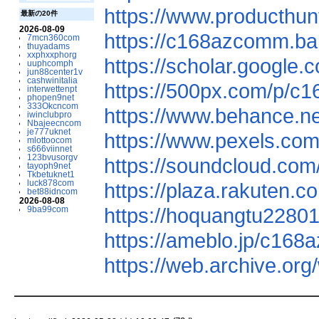
https://www.producth
最新の20件
2026-08-09
https://c168azcomm.
7mcn360com
thuyadams
xxphxxphorg
https://scholar.googl
uuphcomph
jun88center1v
cashwinitalia
https://500px.com/p/
interwettenpt
phopen9net
333Okcncom
https://www.behance.
iwinclubpro
Nbajeecncom
je777uknet
https://www.pexels.c
mlottoocom
s666viinnet
123bvusorgv
https://soundcloud.c
tayoph9net
Tkbetuknet1
luck878com
https://plaza.rakuten.
bet88idncom
2026-08-08
9ba99com
https://hoquangtu2280
https://ameblo.jp/c16
https://web.archive.or