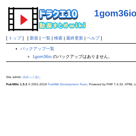
1gom36i
[
トップ
] [
新規
|
一覧
|
検索
|
最終更新
|
ヘルプ
]
バックアップ一覧
1gom36io
のバックアップはありません。
Site admin:
みみっくほし
PukiWiki 1.5.2
© 2001-2019
PukiWiki Development Team
. Powered by PHP 7.4.33. HTML co