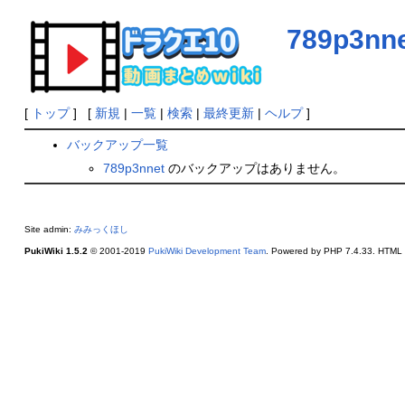
789p3nn
[
トップ
] [
新規
|
一覧
|
検索
|
最終更新
|
ヘルプ
]
バックアップ一覧
789p3nnet
のバックアップはありません。
Site admin:
みみっくほし
PukiWiki 1.5.2
© 2001-2019
PukiWiki Development Team
. Powered by PHP 7.4.33. HTML c