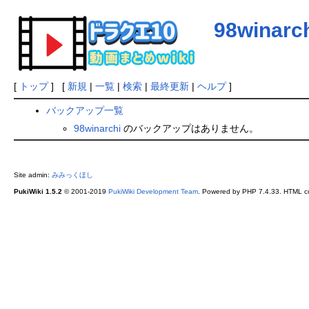
98winarc
[
トップ
] [
新規
|
一覧
|
検索
|
最終更新
|
ヘルプ
]
バックアップ一覧
98winarchi
のバックアップはありません。
Site admin:
みみっくほし
PukiWiki 1.5.2
© 2001-2019
PukiWiki Development Team
. Powered by PHP 7.4.33. HTML co