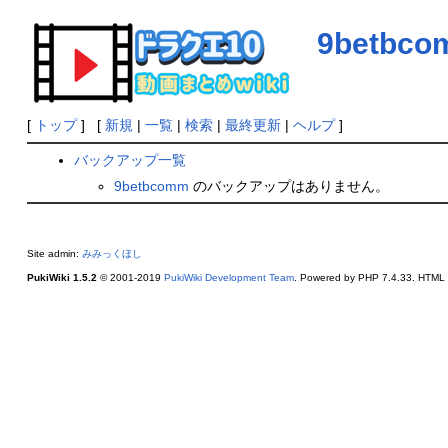
9betbc
[
トップ
] [
新規
|
一覧
|
検索
|
最終更新
|
ヘルプ
]
バックアップ一覧
9betbcomm
のバックアップはありません。
Site admin:
みみっくほし
PukiWiki 1.5.2
© 2001-2019
PukiWiki Development Team
. Powered by PHP 7.4.33. HTML c