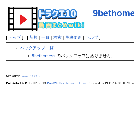
9bethom
[
トップ
] [
新規
|
一覧
|
検索
|
最終更新
|
ヘルプ
]
バックアップ一覧
9bethomess
のバックアップはありません。
Site admin:
みみっくほし
PukiWiki 1.5.2
© 2001-2019
PukiWiki Development Team
. Powered by PHP 7.4.33. HTML co