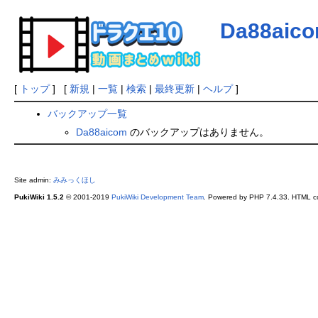
Da88aic
[
トップ
] [
新規
|
一覧
|
検索
|
最終更新
|
ヘルプ
]
バックアップ一覧
Da88aicom
のバックアップはありません。
Site admin:
みみっくほし
PukiWiki 1.5.2
© 2001-2019
PukiWiki Development Team
. Powered by PHP 7.4.33. HTML co