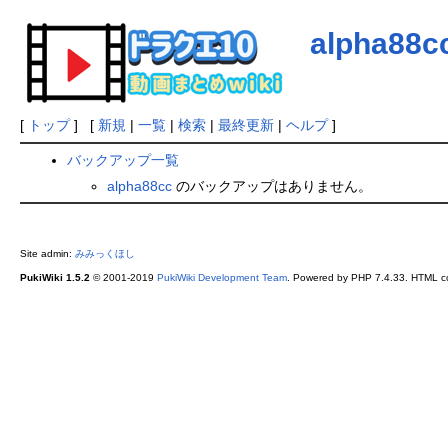
alpha88c
[
トップ
] [
新規
|
一覧
|
検索
|
最終更新
|
ヘルプ
]
バックアップ一覧
alpha88cc
のバックアップはありません。
Site admin:
みみっくほし
PukiWiki 1.5.2
© 2001-2019
PukiWiki Development Team
. Powered by PHP 7.4.33. HTML co