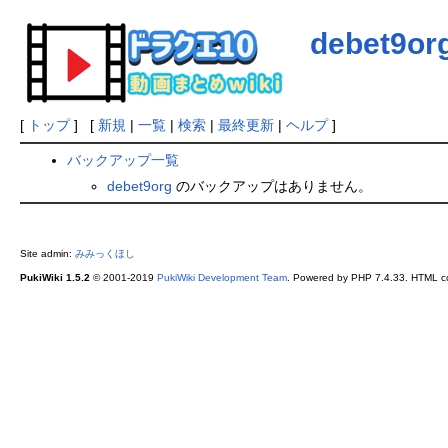
debet9or
[
トップ
] [
新規
|
一覧
|
検索
|
最終更新
|
ヘルプ
]
バックアップ一覧
debet9org
のバックアップはありません。
Site admin:
みみっくほし
PukiWiki 1.5.2
© 2001-2019
PukiWiki Development Team
. Powered by PHP 7.4.33. HTML co