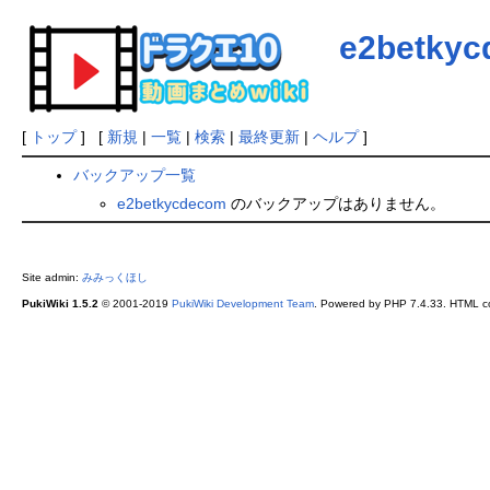
e2betky
[
トップ
] [
新規
|
一覧
|
検索
|
最終更新
|
ヘルプ
]
バックアップ一覧
e2betkycdecom
のバックアップはありません。
Site admin:
みみっくほし
PukiWiki 1.5.2
© 2001-2019
PukiWiki Development Team
. Powered by PHP 7.4.33. HTML co