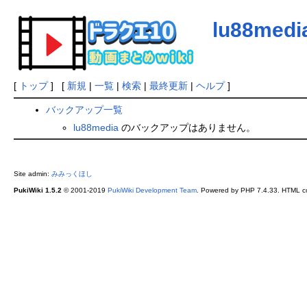
lu88medi
[
トップ
] [
新規
|
一覧
|
検索
|
最終更新
|
ヘルプ
]
バックアップ一覧
lu88media
のバックアップはありません。
Site admin:
みみっくほし
PukiWiki 1.5.2
© 2001-2019
PukiWiki Development Team
. Powered by PHP 7.4.33. HTML co