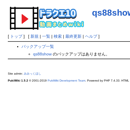
qs88sho
[
トップ
] [
新規
|
一覧
|
検索
|
最終更新
|
ヘルプ
]
バックアップ一覧
qs88show
のバックアップはありません。
Site admin:
みみっくほし
PukiWiki 1.5.2
© 2001-2019
PukiWiki Development Team
. Powered by PHP 7.4.33. HTML c