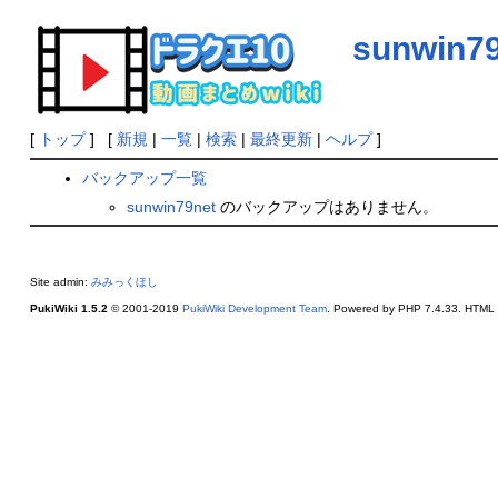
sunwin7
[
トップ
] [
新規
|
一覧
|
検索
|
最終更新
|
ヘルプ
]
バックアップ一覧
sunwin79net
のバックアップはありません。
Site admin:
みみっくほし
PukiWiki 1.5.2
© 2001-2019
PukiWiki Development Team
. Powered by PHP 7.4.33. HTML c