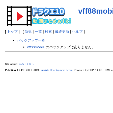
vff88mob
[
トップ
] [
新規
|
一覧
|
検索
|
最終更新
|
ヘルプ
]
バックアップ一覧
vff88mobi1
のバックアップはありません。
Site admin:
みみっくほし
PukiWiki 1.5.2
© 2001-2019
PukiWiki Development Team
. Powered by PHP 7.4.33. HTML co