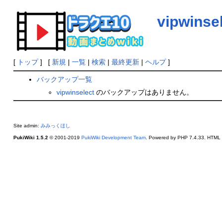
vipwinse
[
トップ
] [
新規
|
一覧
|
検索
|
最終更新
|
ヘルプ
]
バックアップ一覧
vipwinselect
のバックアップはありません。
Site admin:
みみっくほし
PukiWiki 1.5.2
© 2001-2019
PukiWiki Development Team
. Powered by PHP 7.4.33. HTML c