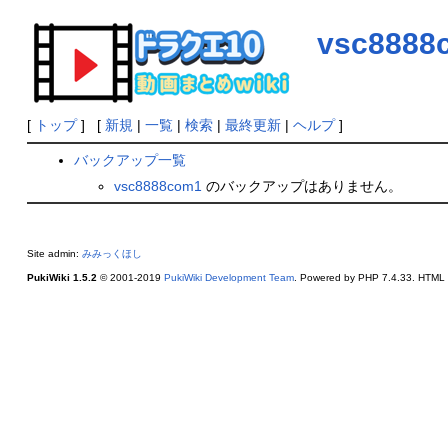
vsc8888
[
トップ
] [
新規
|
一覧
|
検索
|
最終更新
|
ヘルプ
]
バックアップ一覧
vsc8888com1
のバックアップはありません。
Site admin:
みみっくほし
PukiWiki 1.5.2
© 2001-2019
PukiWiki Development Team
. Powered by PHP 7.4.33. HTML c