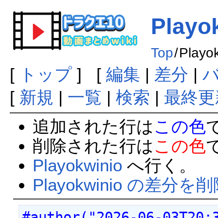
Playo
Top
/
Playo
[
トップ
] [
編集
|
差分
|
[
新規
|
一覧
|
検索
|
最終更
追加された行は
この色
削除された行は
この色
Playokwinio
へ行く。
Playokwinio の差分を
#author("2026-06-03T20: