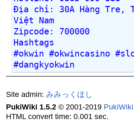
Địa chỉ: 30A Hàng Tre, T
Việt Nam
Zipcode: 700000
Hashtags
#okwin #okwincasino #slo
#dangkyokwin
Site admin:
みみっくほし
PukiWiki 1.5.2
© 2001-2019
PukiWik
HTML convert time: 0.001 sec.