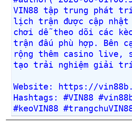
VIN88 tập trung phát tri
lịch trận được cập nhật 
chơi dễ theo dõi các kèo
trận đấu phù hợp. Bên cạ
rộng thêm casino live, s
tạo trải nghiệm giải tr
Website: https://vin88b
Hashtags: #VIN88 #vin88b
#keoVIN88 #trangchuVIN8