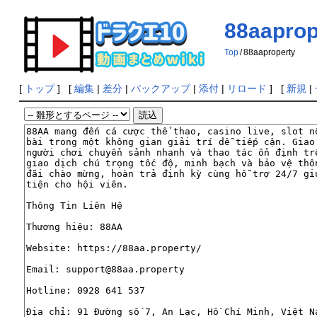
88aaprop
Top
/
88aaproperty
[
トップ
] [
編集
|
差分
|
バックアップ
|
添付
|
リロード
] [
新規
|