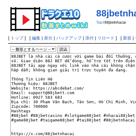
88jbetnh
Top
/
88jbetnhacai
[
トップ
] [
編集
|
差分
|
バックアップ
|
添付
|
リロード
] [
新規
|