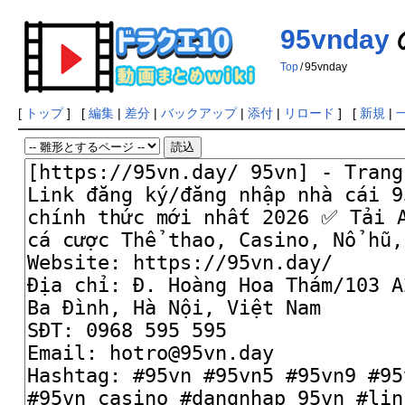
95vnday
Top
/
95vnday
[
トップ
] [
編集
|
差分
|
バックアップ
|
添付
|
リロード
] [
新規
|