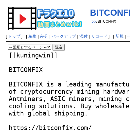
BITCONF
Top
/
BITCONFIX
[
トップ
] [
編集
|
差分
|
バックアップ
|
添付
|
リロード
] [
新規
|