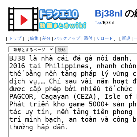
Bj38nl
の
Top
/
Bj38nl
[
トップ
] [
編集
|
差分
|
バックアップ
|
添付
|
リロード
] [
新規
|