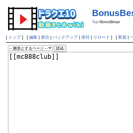
BonusBe
Top
/
BonusBesar
[
トップ
] [
編集
|
差分
|
バックアップ
|
添付
|
リロード
] [
新規
|