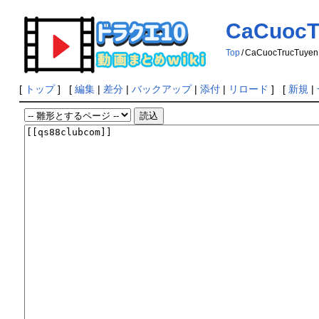
CaCuocT
Top
/
CaCuocTrucTuyen
[
トップ
] [
編集
|
差分
|
バックアップ
|
添付
|
リロード
] [
新規
|