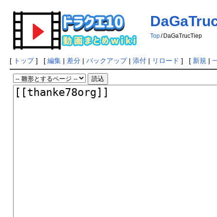
DaGaTruc
Top
/
DaGaTrucTiep
[
トップ
] [
編集
|
差分
|
バックアップ
|
添付
|
リロード
] [
新規
|