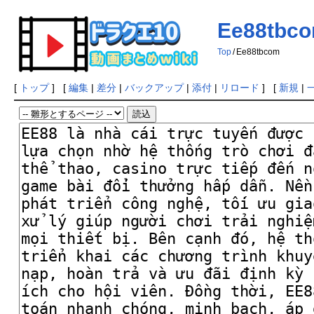
Ee88tbc
Top
/
Ee88tbcom
[
トップ
] [
編集
|
差分
|
バックアップ
|
添付
|
リロード
] [
新規
|