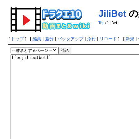
JiliBet
の
Top
/
JiliBet
[
トップ
] [
編集
|
差分
|
バックアップ
|
添付
|
リロード
] [
新規
|