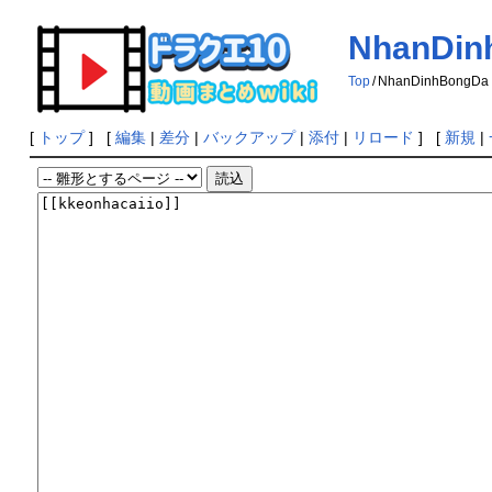
NhanDin
Top
/
NhanDinhBongDa
[
トップ
] [
編集
|
差分
|
バックアップ
|
添付
|
リロード
] [
新規
|