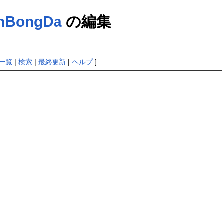
hBongDa
の編集
一覧
|
検索
|
最終更新
|
ヘルプ
]