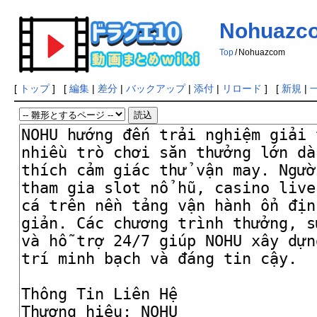
Nohuazc
Top
/
Nohuazcom
[
トップ
] [
編集
|
差分
|
バックアップ
|
添付
|
リロード
] [
新規
|