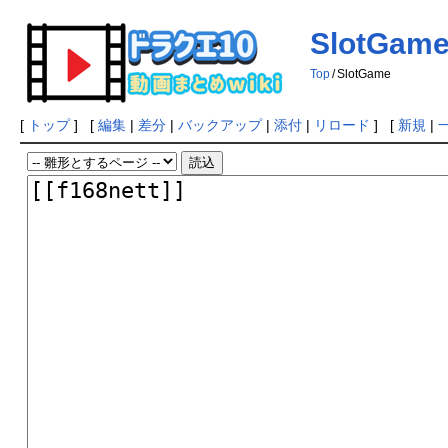
SlotGam
Top
/
SlotGame
[
トップ
] [
編集
|
差分
|
バックアップ
|
添付
|
リロード
] [
新規
|