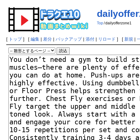
dailyoffe
Top
/
dailyofferzone1
[
トップ
] [
編集
|
差分
|
バックアップ
|
添付
|
リロード
] [
新規
|