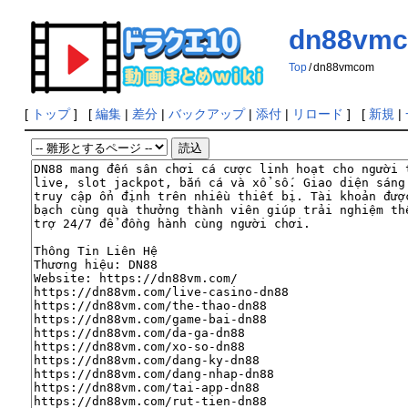
dn88vm
Top
/
dn88vmcom
[
トップ
] [
編集
|
差分
|
バックアップ
|
添付
|
リロード
] [
新規
|