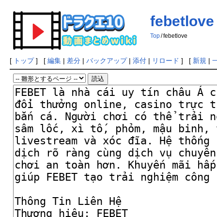
febetlove
Top
/
febetlove
[
トップ
] [
編集
|
差分
|
バックアップ
|
添付
|
リロード
] [
新規
|