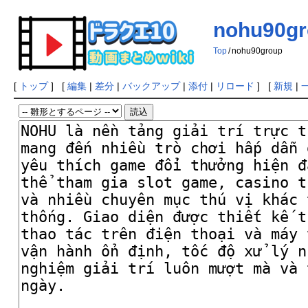
nohu90gr
Top
/
nohu90group
[
トップ
] [
編集
|
差分
|
バックアップ
|
添付
|
リロード
] [
新規
|