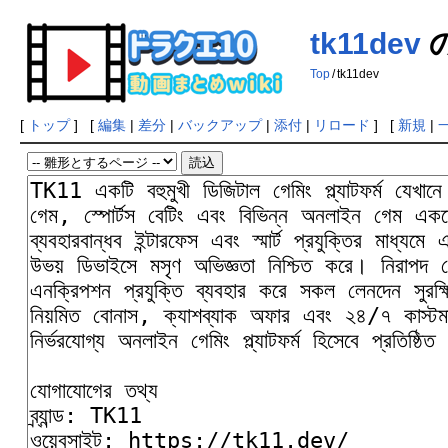
tk11dev
Top
/
tk11dev
[
トップ
] [
編集
|
差分
|
バックアップ
|
添付
|
リロード
] [
新規
|