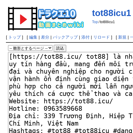
tot88icu1
Top
/
tot88icu1
[
トップ
] [
編集
|
差分
|
バックアップ
|
添付
|
リロード
] [
新規
|