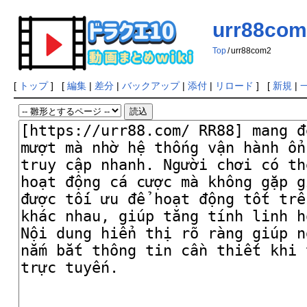
urr88com
Top
/
urr88com2
[
トップ
] [
編集
|
差分
|
バックアップ
|
添付
|
リロード
] [
新規
|