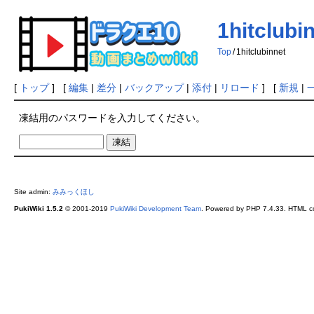
1hitclubi
Top
/
1hitclubinnet
[
トップ
] [
編集
|
差分
|
バックアップ
|
添付
|
リロード
] [
新規
|
凍結用のパスワードを入力してください。
Site admin:
みみっくほし
PukiWiki 1.5.2
© 2001-2019
PukiWiki Development Team
. Powered by PHP 7.4.33. HTML co