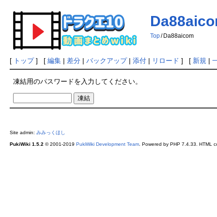
Da88aic
Top
/
Da88aicom
[
トップ
] [
編集
|
差分
|
バックアップ
|
添付
|
リロード
] [
新規
|
凍結用のパスワードを入力してください。
Site admin:
みみっくほし
PukiWiki 1.5.2
© 2001-2019
PukiWiki Development Team
. Powered by PHP 7.4.33. HTML co