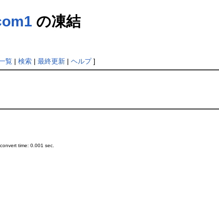
com1
の凍結
一覧
|
検索
|
最終更新
|
ヘルプ
]
onvert time: 0.001 sec.