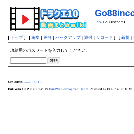
Go88inc
Top
/
Go88inccom1
[
トップ
] [
編集
|
差分
|
バックアップ
|
添付
|
リロード
] [
新規
|
凍結用のパスワードを入力してください。
Site admin:
みみっくほし
PukiWiki 1.5.2
© 2001-2019
PukiWiki Development Team
. Powered by PHP 7.4.33. HTML c