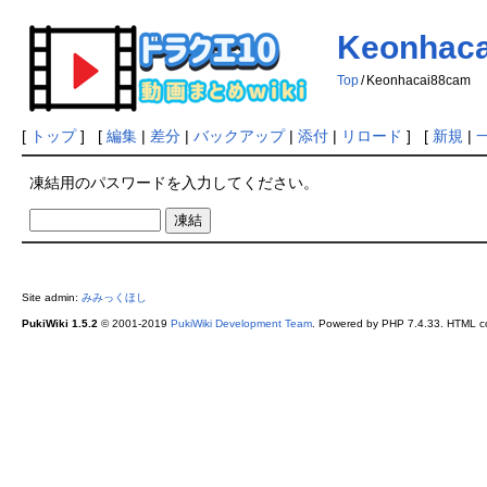
Keonhac
Top
/
Keonhacai88cam
[
トップ
] [
編集
|
差分
|
バックアップ
|
添付
|
リロード
] [
新規
|
凍結用のパスワードを入力してください。
Site admin:
みみっくほし
PukiWiki 1.5.2
© 2001-2019
PukiWiki Development Team
. Powered by PHP 7.4.33. HTML co